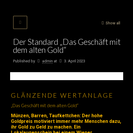
Show all
Der Standard „Das Geschäft mit
dem alten Gold“
Published by
admin
at
3. April 2023
GLÄNZENDE WERTANLAGE
„Das Geschäft mit dem alten Gold“
Münzen, Barren, Taufkettchen: Der hohe
Goldpreis motiviert immer mehr Menschen dazu,
ihr Gold zu Geld zu machen. Ein
Lokalaugenschein bei einem Wiener