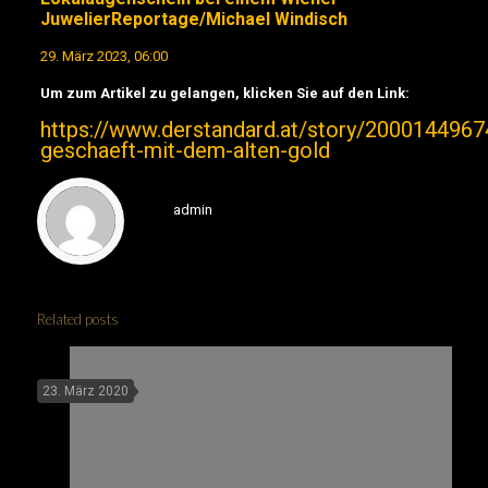
JuwelierReportage/Michael Windisch
29. März 2023, 06:00
Um zum Artikel zu gelangen, klicken Sie auf den Link:
https://www.derstan
dard.at/story/2000144967
geschaeft-mit-dem-
alten-gold
admin
Related posts
23. März 2020