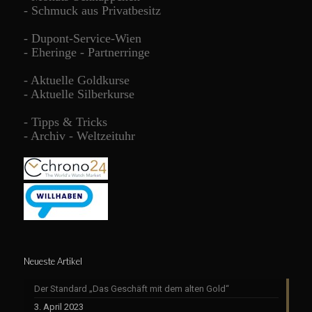
-
Schmuck aus Privatbesitz
-
Dupont-Service-Wien
-
Eheringe - Partnerringe
-
Aktuelle Goldkurse
-
Aktuelle Silberkurse
-
Tipps & Tricks
-
Archiv - Weltzeituhr
Neueste Artikel
Der Standard „Das Geschäft mit dem alten Gold“
3. April 2023