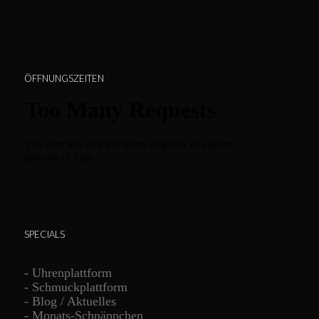
ÖFFNUNGSZEITEN
SPECIALS
-
Uhrenplattform
-
Schmuckplattform
-
Blog / Aktuelles
-
Monats-Schnäppchen