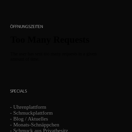
ÖFFNUNGSZEITEN
SPECIALS
-
Uhrenplattform
-
Schmuckplattform
-
Blog / Aktuelles
-
Monats-Schnäppchen
-
Schmuck aus Privatbesitz