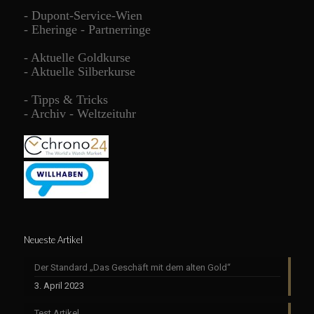
-
Dupont-Service-Wien
-
Eheringe - Partnerringe
-
Aktuelle Goldkurse
-
Aktuelle Silberkurse
-
Tipps & Tricks
-
Archiv - Weltzeituhr
Neueste Artikel
Der Standard „Das Geschäft mit dem alten Gold“
3. April 2023
Test Artikel