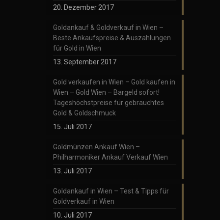
20. Dezember 2017
Goldankauf & Goldverkauf in Wien –
Beste Ankaufspreise & Auszahlungen
für Gold in Wien
13. September 2017
Gold verkaufen in Wien – Gold kaufen in
Wien – Gold Wien – Bargeld sofort!
Tageshöchstpreise für gebrauchtes
Gold & Goldschmuck
15. Juli 2017
Goldmünzen Ankauf Wien –
Philharmoniker Ankauf Verkauf Wien
13. Juli 2017
Goldankauf in Wien – Test & Tipps für
Goldverkauf in Wien
10. Juli 2017