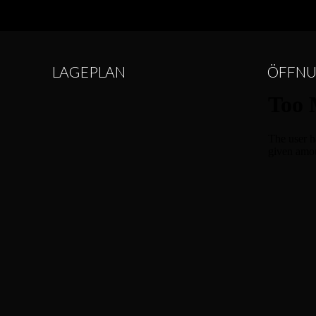
LAGEPLAN
ÖFFNU