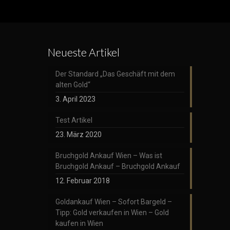
Neueste Artikel
Der Standard „Das Geschäft mit dem
alten Gold“
3. April 2023
Test Artikel
23. März 2020
Bruchgold Ankauf Wien – Was ist
Bruchgold Ankauf – Bruchgold Ankauf
12. Februar 2018
Goldankauf Wien – Sofort Bargeld –
Tipp: Gold verkaufen in Wien – Gold
kaufen in Wien