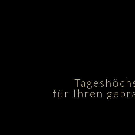
Tageshöchs
für Ihren geb