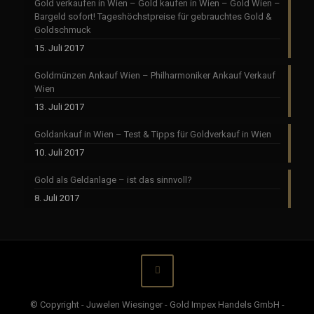
Gold verkaufen in Wien – Gold kaufen in Wien – Gold Wien –
Bargeld sofort! Tageshöchstpreise für gebrauchtes Gold &
Goldschmuck
15. Juli 2017
Goldmünzen Ankauf Wien – Philharmoniker Ankauf Verkauf
Wien
13. Juli 2017
Goldankauf in Wien – Test & Tipps für Goldverkauf in Wien
10. Juli 2017
Gold als Geldanlage – ist das sinnvoll?
8. Juli 2017
© Copyright - Juwelen Wiesinger - Gold Impex Handels GmbH -