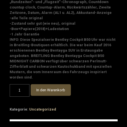
„Rundzeiten“- und „Flugzeit“-Chronograph, Countdown
countup clock, Countup-Alarm, Rückwärtszähler, Zweite
Zeitzone, Datum, Alarm (AL1 u. AL2), Akkustand-Anzeige
-alle Teile original
-Zustand sehr gut (wie neu), original
-Box+Papiere(2018)+Ladestation
-1 Jahr Garantie
INFO: Diese Spezialserie Bentley Cockpit B50 Uhr war nicht
in Breitling-Boutiquen erhältlich. Die war beim Kauf 2016
erschienenen Bentley Bentayga SUV in Erstausgabe
angeboten. BREITLING Bentley Bentayga Cockpit B50
MIDNIGHT CARBON verfügt über schwarzen Perlmutt-
Zifferblatt und schwarzen Kautschukband mit speziellen
Mustern, die vom Innenraum des Fahrzeugs inspiriert
worden sind.
BREITLING
In den Warenkorb
Bentley
Bentayga
Cockpit
B50
Kategorie:
Uncategorized
MIDNIGHT
CARBON
Menge