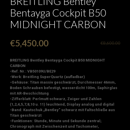
BREITLING Bentley
Bentayga Cockpit B50
MIDNIGHT CARBON
€
5,450.00
€
8,600.00
BREITLING Bentley Bentayga Cockpit B50 MIDNIGHT
CARBON
-Ref. Nr.: VB50109U/BE29
-Werk: Breitling SuperQuartz (aufladbar)
-Gehäuse: Titan massiv geschwärzt, Durchmesser 46mm,
Boden Schrauben befestigt, wasserdicht 100m, Saphirglas
mit AR-Beschichtung
-Zifferblatt: Perlmutt schwarz, Zeiger und Zahlen
(1,2,4,5,7,8,10 u. 11) leuchtend, Display analog und digital
-Band: Kautschuk „Bentley“ schwarz mit Faltschließe aus
Titan geschwärzt
-Funktionen: Stunde, Minute und Sekunde zentral;
Chronograph mit Zwischenzeit und Tachometer,