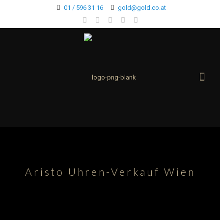
01 / 596 31 16
gold@gold.co.at
Aristo Uhren-Verkauf Wien