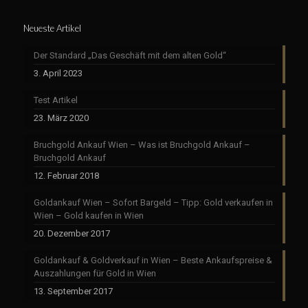
Neueste Artikel
Der Standard „Das Geschäft mit dem alten Gold“
3. April 2023
Test Artikel
23. März 2020
Bruchgold Ankauf Wien – Was ist Bruchgold Ankauf –
Bruchgold Ankauf
12. Februar 2018
Goldankauf Wien – Sofort Bargeld – Tipp: Gold verkaufen in
Wien – Gold kaufen in Wien
20. Dezember 2017
Goldankauf & Goldverkauf in Wien – Beste Ankaufspreise &
Auszahlungen für Gold in Wien
13. September 2017