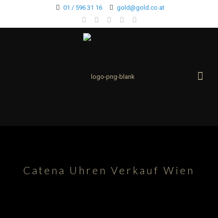
01 / 596 31 16
gold@gold.co.at
Catena Uhren Verkauf Wien