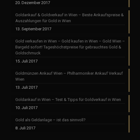
20. Dezember 2017
Goldankauf & Goldverkauf in Wien – Beste Ankaufspreise &
Auszahlungen für Gold in Wien
13. September 2017
Gold verkaufen in Wien – Gold kaufen in Wien – Gold Wien –
Bargeld sofort! Tageshöchstpreise für gebrauchtes Gold &
Goldschmuck
15. Juli 2017
Goldmünzen Ankauf Wien – Philharmoniker Ankauf Verkauf
Wien
13. Juli 2017
Goldankauf in Wien – Test & Tipps für Goldverkauf in Wien
10. Juli 2017
Gold als Geldanlage – ist das sinnvoll?
8. Juli 2017