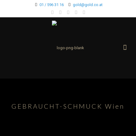
01 / 596 31 16
gold@gold.co.at
GEBRAUCHT-SCHMUCK Wien