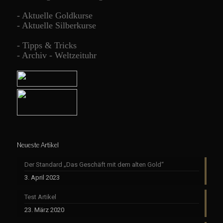
-
Aktuelle Goldkurse
-
Aktuelle Silberkurse
-
Tipps & Tricks
-
Archiv - Weltzeituhr
Neueste Artikel
Der Standard „Das Geschäft mit dem alten Gold“
3. April 2023
Test Artikel
23. März 2020