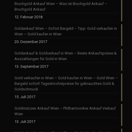
Bruchgold Ankauf Wien – Was ist Bruchgold Ankauf –
Bruchgold Ankauf
12. Februar 2018
Goldankauf Wien – Sofort Bargeld – Tipp: Gold verkaufen in
Wien – Gold kaufen in Wien
20. Dezember 2017
Goldankauf & Goldverkauf in Wien – Beste Ankaufspreise &
Auszahlungen für Gold in Wien
13. September 2017
Gold verkaufen in Wien – Gold kaufen in Wien – Gold Wien –
Bargeld sofort! Tageshöchstpreise für gebrauchtes Gold &
Goldschmuck
15. Juli 2017
Goldmünzen Ankauf Wien – Philharmoniker Ankauf Verkauf
Wien
13. Juli 2017