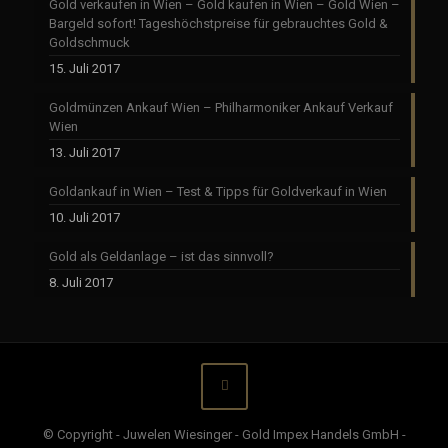
Gold verkaufen in Wien – Gold kaufen in Wien – Gold Wien –
Bargeld sofort! Tageshöchstpreise für gebrauchtes Gold &
Goldschmuck
15. Juli 2017
Goldmünzen Ankauf Wien – Philharmoniker Ankauf Verkauf
Wien
13. Juli 2017
Goldankauf in Wien – Test & Tipps für Goldverkauf in Wien
10. Juli 2017
Gold als Geldanlage – ist das sinnvoll?
8. Juli 2017
© Copyright - Juwelen Wiesinger - Gold Impex Handels GmbH -