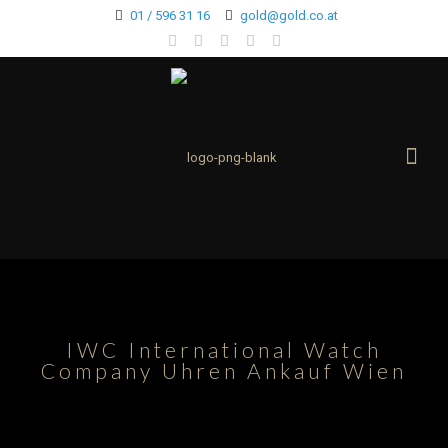
01 / 596 31 16
gold@gold.co.at
IWC International Watch
Company Uhren Ankauf Wien