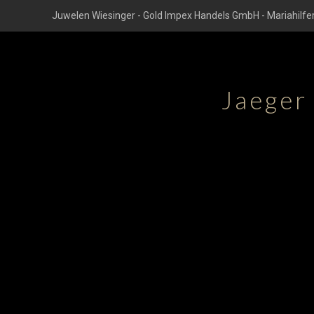
Juwelen Wiesinger - Gold Impex Handels GmbH - Mariahilfer
Jaeger