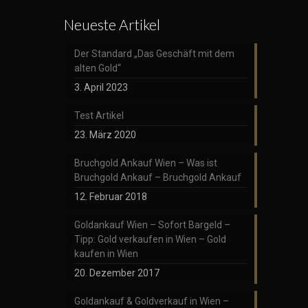
Neueste Artikel
Der Standard „Das Geschäft mit dem
alten Gold“
3. April 2023
Test Artikel
23. März 2020
Bruchgold Ankauf Wien – Was ist
Bruchgold Ankauf – Bruchgold Ankauf
12. Februar 2018
Goldankauf Wien – Sofort Bargeld –
Tipp: Gold verkaufen in Wien – Gold
kaufen in Wien
20. Dezember 2017
Goldankauf & Goldverkauf in Wien –