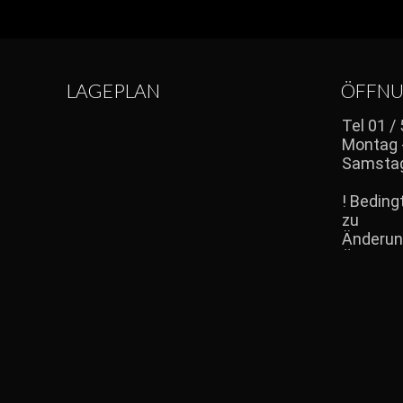
LAGEPLAN
ÖFFNU