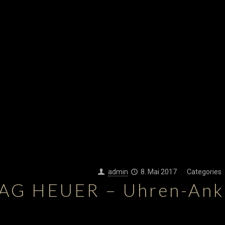
admin
8. Mai 2017
Categories
AG HEUER – Uhren-Ank