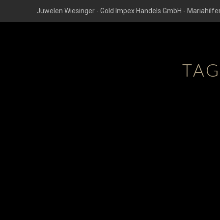
Juwelen Wiesinger - Gold Impex Handels GmbH - Mariahilfer
TAG