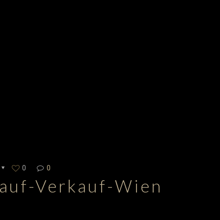
0
0
auf-Verkauf-Wien