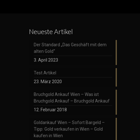
Neueste Artikel
Der Standard „Das Geschäft mit dem
alten Gold“
3. April 2023
Test Artikel
23. März 2020
Bruchgold Ankauf Wien – Was ist
Bruchgold Ankauf – Bruchgold Ankauf
12. Februar 2018
Goldankauf Wien – Sofort Bargeld –
Tipp: Gold verkaufen in Wien – Gold
kaufen in Wien