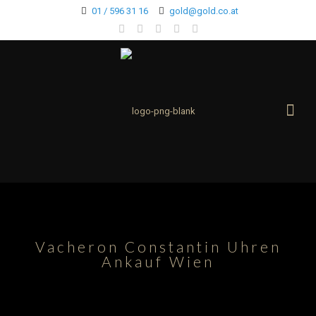
01 / 596 31 16
gold@gold.co.at
Vacheron Constantin Uhren
Ankauf Wien