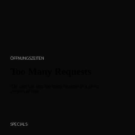
ÖFFNUNGSZEITEN
SPECIALS