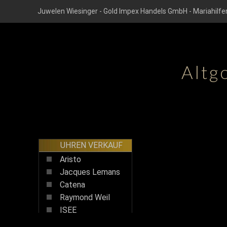
Juwelen Wiesinger - Gold Impex Handels GmbH - Mariahilfer
Altg