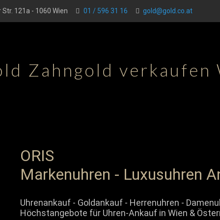
 Str. 121a - 1060 Wien
01 / 596 31 16
gold@gold.co.at
old Zahngold verkaufen