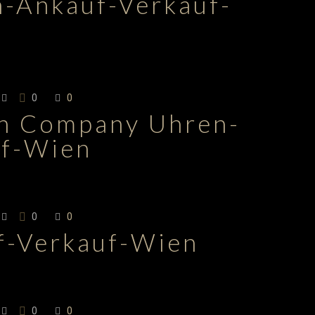
n-Ankauf-Verkauf-
0
0
ch Company Uhren-
uf-Wien
0
0
f-Verkauf-Wien
0
0