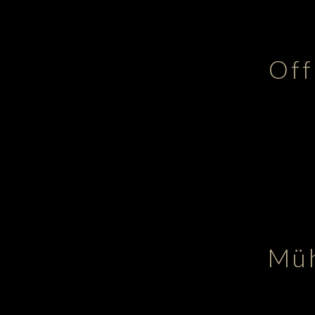
Off
Müh