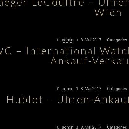
aeger LeCoultre – Uhre
Wien
admin
8. Mai 2017
Categories
WC – International Wat
Ankauf-Verka
admin
8. Mai 2017
Categories
Hublot – Uhren-Ankau
admin
8. Mai 2017
Categories