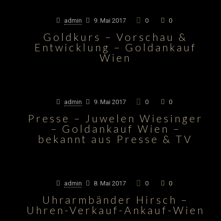
admin
9. Mai 2017
0
0
Goldkurs – Vorschau &
Entwicklung – Goldankauf
Wien
admin
9. Mai 2017
0
0
Presse – Juwelen Wiesinger
– Goldankauf Wien –
bekannt aus Presse & TV
admin
8. Mai 2017
0
0
Uhrarmbänder Hirsch –
Uhren-Verkauf-Ankauf-Wien