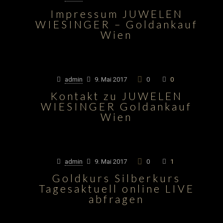
Impressum JUWELEN
WIESINGER – Goldankauf
Wien
admin
9. Mai 2017
0
0
Kontakt zu JUWELEN
WIESINGER Goldankauf
Wien
admin
9. Mai 2017
0
1
Goldkurs Silberkurs
Tagesaktuell online LIVE
abfragen