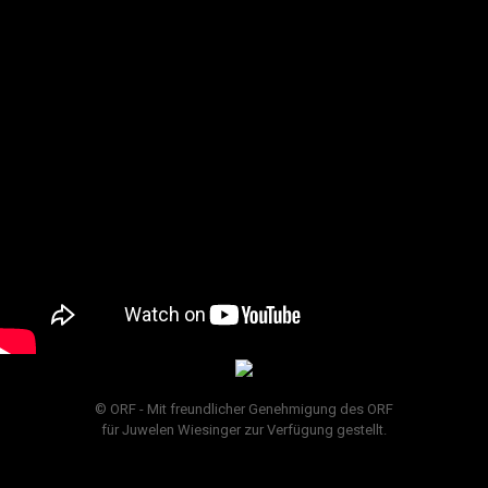
© ORF - Mit freundlicher Genehmigung des ORF
für Juwelen Wiesinger zur Verfügung gestellt.