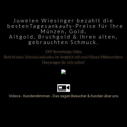
Juwelen Wiesinger bezahlt die
bestenTagesankaufs-Preise für Ihre
Münzen, Gold,
Altgold, Bruchgold & Ihren alten,
gebrauchten Schmuck.
ORF Bewertungs-Video.
Bericht eines Schmuckankaufes im Vergleich mit zwei Wiener Mitbewerbern.
Überzeugen Sie sich selbst!
Videos - Kundenstimmen - Das sagen Besucher & Kunden über uns