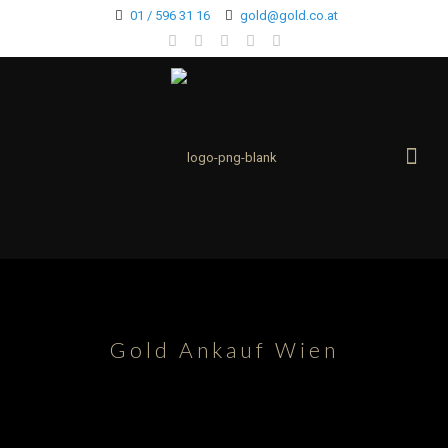
01 / 596 31 16
gold@gold.co.at
Gold Ankauf Wien