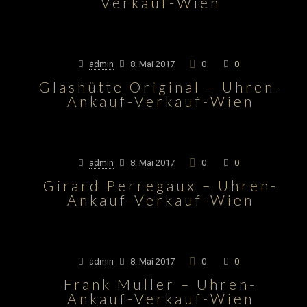
Verkauf-Wien
admin
8. Mai 2017
0
0
Glashütte Original – Uhren-
Ankauf-Verkauf-Wien
admin
8. Mai 2017
0
0
Girard Perregaux – Uhren-
Ankauf-Verkauf-Wien
admin
8. Mai 2017
0
0
Frank Muller – Uhren-
Ankauf-Verkauf-Wien