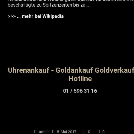
admin
8. Mai 2017
0
0