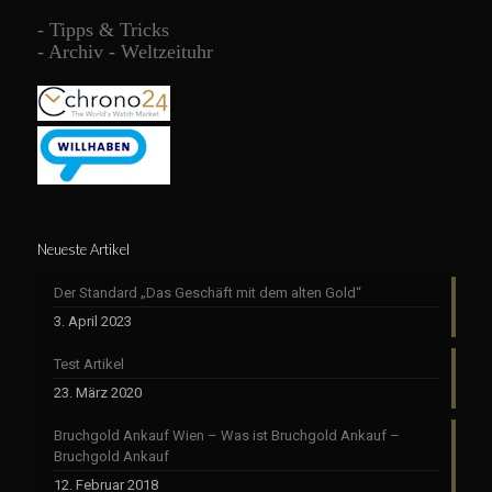
-
Tipps & Tricks
-
Archiv - Weltzeituhr
Neueste Artikel
Der Standard „Das Geschäft mit dem alten Gold“
3. April 2023
Test Artikel
23. März 2020
Bruchgold Ankauf Wien – Was ist Bruchgold Ankauf –
Bruchgold Ankauf
12. Februar 2018