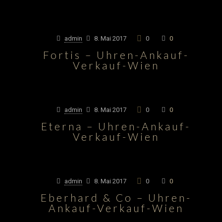
admin
8. Mai 2017
0
0
Fortis – Uhren-Ankauf-
Verkauf-Wien
admin
8. Mai 2017
0
0
Eterna – Uhren-Ankauf-
Verkauf-Wien
admin
8. Mai 2017
0
0
Eberhard & Co – Uhren-
Ankauf-Verkauf-Wien