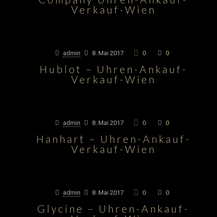
Verkauf-Wien
admin
8. Mai 2017
0
0
Hublot – Uhren-Ankauf-
Verkauf-Wien
admin
8. Mai 2017
0
0
Hanhart – Uhren-Ankauf-
Verkauf-Wien
admin
8. Mai 2017
0
0
Glycine – Uhren-Ankauf-