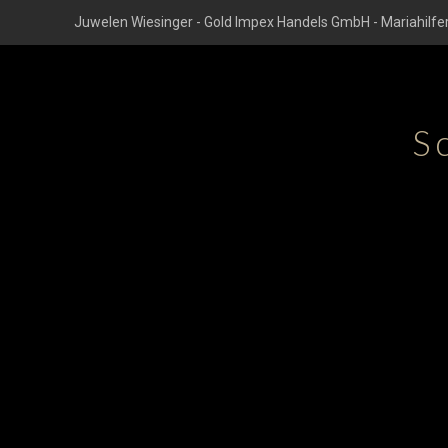
Juwelen Wiesinger - Gold Impex Handels GmbH - Mariahilfer
S