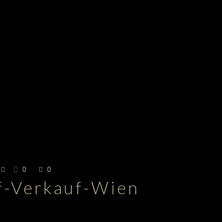
0
0
f-Verkauf-Wien