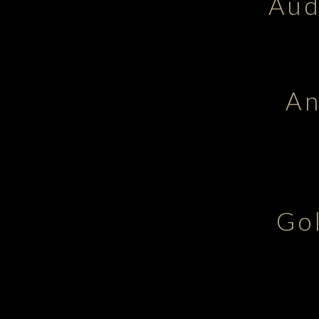
Aud
An
Go