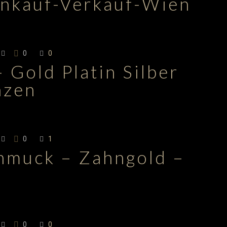
Ankauf-Verkauf-Wien
0
0
 Gold Platin Silber
nzen
0
1
hmuck – Zahngold –
n
0
0