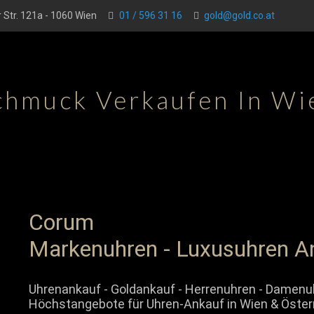
 Str. 121a - 1060 Wien
01 / 596 31 16
gold@gold.co.at
chmuck Verkaufen In Wi