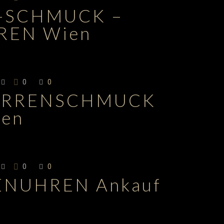
T-SCHMUCK –
REN Wien
0
0
ERRENSCHMUCK
ien
0
0
NUHREN Ankauf