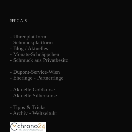
SPECIALS
-
Uhrenplattform
-
Schmuckplattform
-
Blog / Aktuelles
-
Monats-Schnäppchen
-
Schmuck aus Privatbesitz
-
Dupont-Service-Wien
-
Eheringe - Partnerringe
-
Aktuelle Goldkurse
-
Aktuelle Silberkurse
-
Tipps & Tricks
-
Archiv - Weltzeituhr