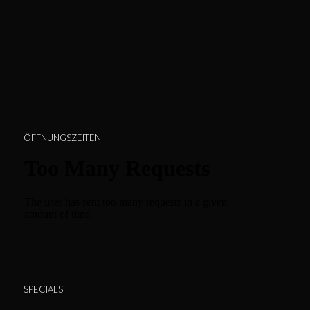
ÖFFNUNGSZEITEN
SPECIALS