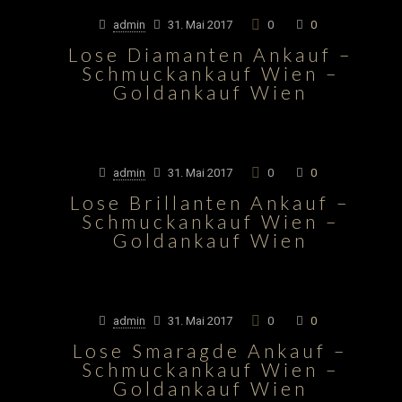
admin
31. Mai 2017
0
0
Lose Diamanten Ankauf –
Schmuckankauf Wien –
Goldankauf Wien
admin
31. Mai 2017
0
0
Lose Brillanten Ankauf –
Schmuckankauf Wien –
Goldankauf Wien
admin
31. Mai 2017
0
0
Lose Smaragde Ankauf –
Schmuckankauf Wien –
Goldankauf Wien