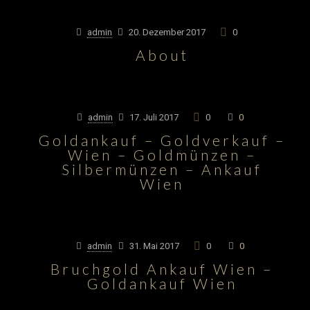
admin
20. Dezember 2017
0
About
admin
17. Juli 2017
0
0
Goldankauf – Goldverkauf –
Wien – Goldmünzen –
Silbermünzen – Ankauf
Wien
admin
31. Mai 2017
0
0
Bruchgold Ankauf Wien –
Goldankauf Wien