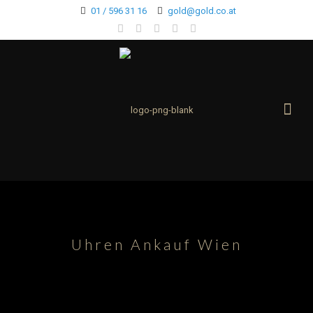
01 / 596 31 16
gold@gold.co.at
Uhren Ankauf Wien