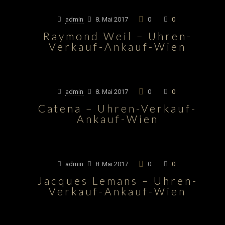
admin
8. Mai 2017
0
0
Raymond Weil – Uhren-
Verkauf-Ankauf-Wien
admin
8. Mai 2017
0
0
Catena – Uhren-Verkauf-
Ankauf-Wien
admin
8. Mai 2017
0
0
Jacques Lemans – Uhren-
Verkauf-Ankauf-Wien