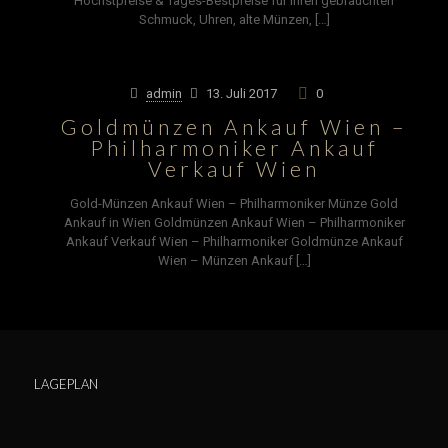
Höchstpreise & Tages-Bestpreise für Ihren gebrauchten
Schmuck, Uhren, alte Münzen,
[…]
admin
13. Juli 2017
0
Goldmünzen Ankauf Wien –
Philharmoniker Ankauf
Verkauf Wien
Gold-Münzen Ankauf Wien – Philharmoniker Münze Gold
Ankauf in Wien Goldmünzen Ankauf Wien – Philharmoniker
Ankauf Verkauf Wien – Philharmoniker Goldmünze Ankauf
Wien – Münzen Ankauf
[…]
LAGEPLAN