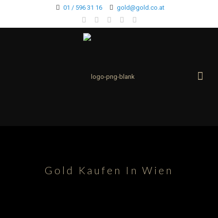
01 / 596 31 16
gold@gold.co.at
Gold Kaufen In Wien