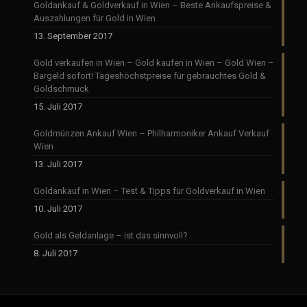
Goldankauf & Goldverkauf in Wien – Beste Ankaufspreise &
Auszahlungen für Gold in Wien
13. September 2017
Gold verkaufen in Wien – Gold kaufen in Wien – Gold Wien –
Bargeld sofort! Tageshöchstpreise für gebrauchtes Gold &
Goldschmuck
15. Juli 2017
Goldmünzen Ankauf Wien – Philharmoniker Ankauf Verkauf
Wien
13. Juli 2017
Goldankauf in Wien – Test & Tipps für Goldverkauf in Wien
10. Juli 2017
Gold als Geldanlage – ist das sinnvoll?
8. Juli 2017