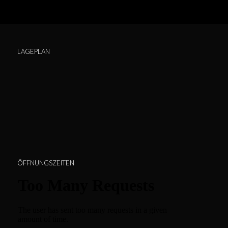
LAGEPLAN
ÖFFNUNGSZEITEN