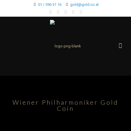
01 / 596 31 16
gold@gold.co.at
Wiener Philharmoniker Gold
Coin