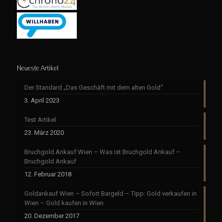
Neueste Artikel
Der Standard „Das Geschäft mit dem alten Gold“
3. April 2023
Test Artikel
23. März 2020
Bruchgold Ankauf Wien – Was ist Bruchgold Ankauf –
Bruchgold Ankauf
12. Februar 2018
Goldankauf Wien – Sofort Bargeld – Tipp: Gold verkaufen in
Wien – Gold kaufen in Wien
20. Dezember 2017