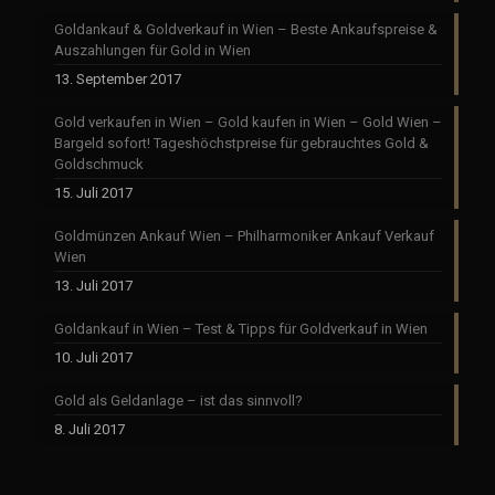
Goldankauf & Goldverkauf in Wien – Beste Ankaufspreise &
Auszahlungen für Gold in Wien
13. September 2017
Gold verkaufen in Wien – Gold kaufen in Wien – Gold Wien –
Bargeld sofort! Tageshöchstpreise für gebrauchtes Gold &
Goldschmuck
15. Juli 2017
Goldmünzen Ankauf Wien – Philharmoniker Ankauf Verkauf
Wien
13. Juli 2017
Goldankauf in Wien – Test & Tipps für Goldverkauf in Wien
10. Juli 2017
Gold als Geldanlage – ist das sinnvoll?
8. Juli 2017