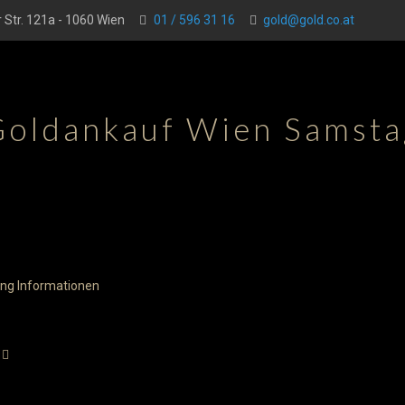
 Str. 121a - 1060 Wien
01 / 596 31 16
gold@gold.co.at
Goldankauf Wien Samsta
ng Informationen