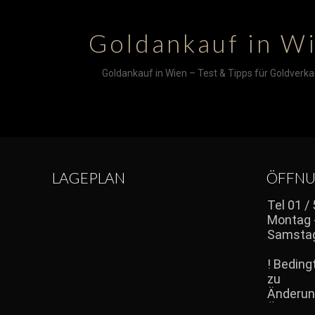
Goldankauf in Wi
Goldankauf in Wien – Test & Tipps für Goldverk
LAGEPLAN
ÖFFNU