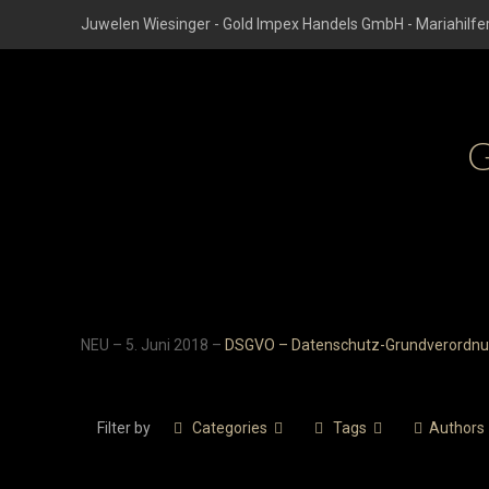
Juwelen Wiesinger - Gold Impex Handels GmbH - Mariahilfer
NEU – 5. Juni 2018 –
DSGVO – Datenschutz-Grundverordnu
Filter by
Categories
Tags
Authors