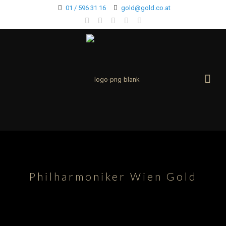
01 / 596 31 16
gold@gold.co.at
Philharmoniker Wien Gold