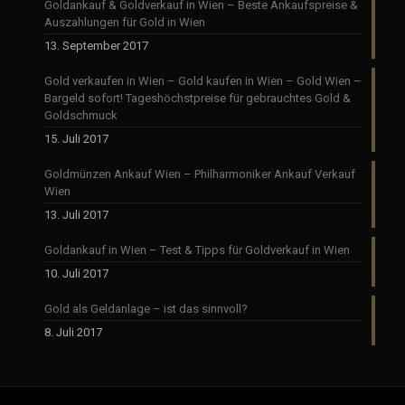
Goldankauf & Goldverkauf in Wien – Beste Ankaufspreise &
Auszahlungen für Gold in Wien
13. September 2017
Gold verkaufen in Wien – Gold kaufen in Wien – Gold Wien –
Bargeld sofort! Tageshöchstpreise für gebrauchtes Gold &
Goldschmuck
15. Juli 2017
Goldmünzen Ankauf Wien – Philharmoniker Ankauf Verkauf
Wien
13. Juli 2017
Goldankauf in Wien – Test & Tipps für Goldverkauf in Wien
10. Juli 2017
Gold als Geldanlage – ist das sinnvoll?
8. Juli 2017