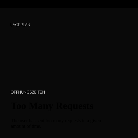
LAGEPLAN
ÖFFNUNGSZEITEN